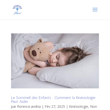
Le Sommeil des Enfants : Comment la Kinésiologie
Peut Aider
par
florence.andria
|
Fév 27, 2025
|
Kinésiologie
,
Non