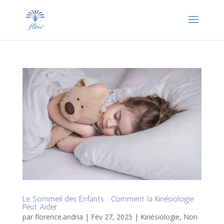
Le Sommeil des Enfants : Comment la Kinésiologie
Peut Aider
par
florence.andria
|
Fév 27, 2025
|
Kinésiologie
,
Non