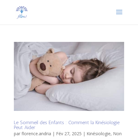
Le Sommeil des Enfants : Comment la Kinésiologie
Peut Aider
par
florence.andria
|
Fév 27, 2025
|
Kinésiologie
,
Non